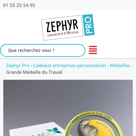
01 55 25 54 95
Zephyr Pro
-
Cadeaux entreprises personnalisés
-
Médailles
-
Grande Médaille du Travail